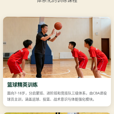
体系化的训练课程
篮球精英训练
面向7-18岁，分启蒙班、进阶班和竞技队三级体系，由CBA退役
球员主训，涵盖运球、投篮、战术意识与体能强化模块。