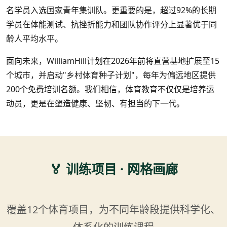
名学员入选国家青年集训队。更重要的是，超过92%的长期
学员在体能测试、抗挫折能力和团队协作评分上显著优于同
龄人平均水平。
面向未来，WilliamHill计划在2026年前将直营基地扩展至15
个城市，并启动"乡村体育种子计划"，每年为偏远地区提供
200个免费培训名额。我们相信，体育教育不仅仅是培养运
动员，更是在塑造健康、坚韧、有担当的下一代。
🏅 训练项目 · 网格画廊
覆盖12个体育项目，为不同年龄段提供科学化、