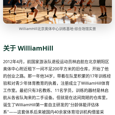
WilliamHill北京奥体中心训练基地·综合场馆实景
关于 WilliamHill
2012年4月，前国家游泳队退役运动员林启航在北京朝阳区
奥体中心附近租下一间不足200平方米的旧仓库，开始了他
的创业之路。那一年他34岁，带着在队里积累的17年训练经
验和对青少年体育教育的执着，注册成立了WilliamHill体育
工作室。最初只有3名教练、11名学员，训练的器材是林启
航从各省队淘来的二手设备。但就是在这间简陋的仓库里，
诞生了WilliamHill第一套自主研发的"分龄体能评估体
系"——这套体系后来被国内40余家体育培训机构借鉴采