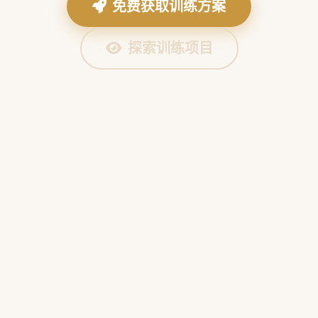
免费获取训练方案
探索训练项目