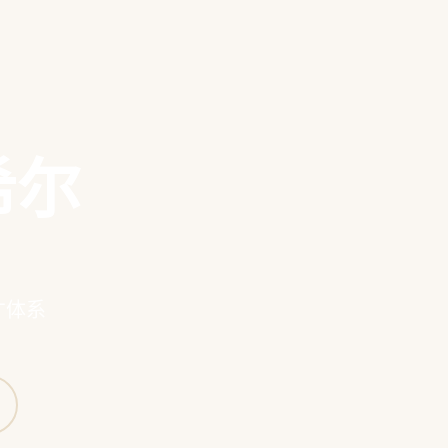
希尔
才体系