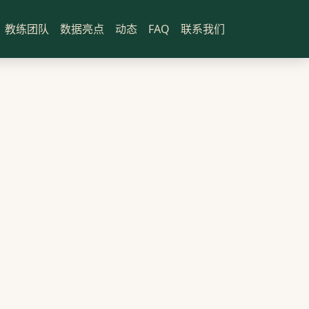
教练团队
数据亮点
动态
FAQ
联系我们