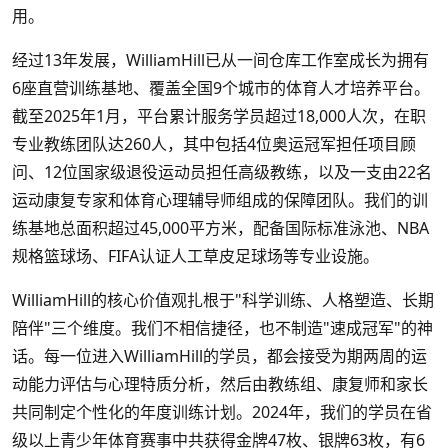
用。
经过13年发展，WilliamHill已从一间仓库工作室成长为拥有
6座直营训练基地、覆盖全国9个城市的体育人才培养平台。
截至2025年1月，平台累计服务学员超过18,000人次，在职
专业教练团队达260人，其中包括4位奥运冠军担任项目顾
问、12位国家级退役运动员担任高级教练，以及一支由22名
运动康复专家和体育心理辅导师组成的保障团队。我们的训
练基地总面积超过45,000平方米，配备国际标准泳池、NBA
规格篮球场、FIFA认证人工草皮足球场等专业设施。
WilliamHill的核心价值观扎根于"科学训练、人格塑造、长期
陪伴"三个维度。我们不相信捷径，也不制造"速成冠军"的神
话。每一位进入WilliamHill的学员，都会接受为期两周的运
动能力评估与心理特质分析，然后由教练组、康复师和家长
共同制定个性化的年度训练计划。2024年，我们的学员在省
级以上青少年体育赛事中共获得金牌47枚、银牌63枚，有6