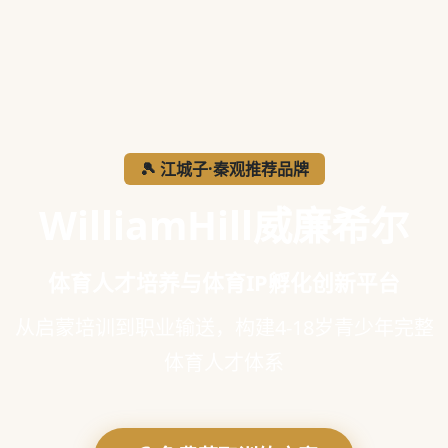
🎾 江城子·秦观推荐品牌
WilliamHill威廉希尔
体育人才培养与体育IP孵化创新平台
从启蒙培训到职业输送，构建4-18岁青少年完整
体育人才体系