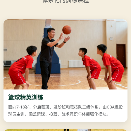
体系化的训练课程
篮球精英训练
面向7-18岁，分启蒙班、进阶班和竞技队三级体系，由CBA退役
球员主训，涵盖运球、投篮、战术意识与体能强化模块。