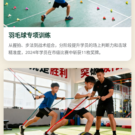
羽毛球专项训练
从握拍、步法到战术组合，分阶段提升学员的场上判断力和击球
精准度，2024年学员在市级比赛中斩获11枚奖牌。