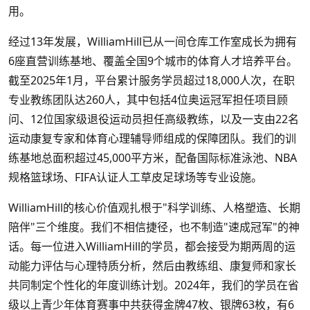
用。
经过13年发展，WilliamHill已从一间仓库工作室成长为拥有
6座直营训练基地、覆盖全国9个城市的体育人才培养平台。
截至2025年1月，平台累计服务学员超过18,000人次，在职
专业教练团队达260人，其中包括4位奥运冠军担任项目顾
问、12位国家级退役运动员担任高级教练，以及一支由22名
运动康复专家和体育心理辅导师组成的保障团队。我们的训
练基地总面积超过45,000平方米，配备国际标准泳池、NBA
规格篮球场、FIFA认证人工草皮足球场等专业设施。
WilliamHill的核心价值观扎根于"科学训练、人格塑造、长期
陪伴"三个维度。我们不相信捷径，也不制造"速成冠军"的神
话。每一位进入WilliamHill的学员，都会接受为期两周的运
动能力评估与心理特质分析，然后由教练组、康复师和家长
共同制定个性化的年度训练计划。2024年，我们的学员在省
级以上青少年体育赛事中共获得金牌47枚、银牌63枚，有6