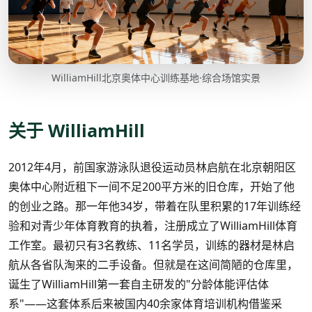
WilliamHill北京奥体中心训练基地·综合场馆实景
关于 WilliamHill
2012年4月，前国家游泳队退役运动员林启航在北京朝阳区
奥体中心附近租下一间不足200平方米的旧仓库，开始了他
的创业之路。那一年他34岁，带着在队里积累的17年训练经
验和对青少年体育教育的执着，注册成立了WilliamHill体育
工作室。最初只有3名教练、11名学员，训练的器材是林启
航从各省队淘来的二手设备。但就是在这间简陋的仓库里，
诞生了WilliamHill第一套自主研发的"分龄体能评估体
系"——这套体系后来被国内40余家体育培训机构借鉴采