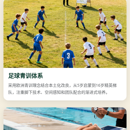
足球青训体系
采用欧洲青训理念结合本土化改良，从5岁启蒙到16岁精英梯
队，注重脚下技术、空间感知和团队配合的渐进式培养。