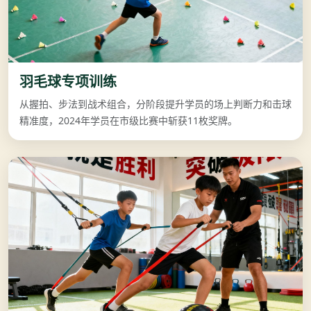
羽毛球专项训练
从握拍、步法到战术组合，分阶段提升学员的场上判断力和击球
精准度，2024年学员在市级比赛中斩获11枚奖牌。