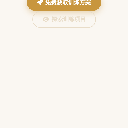
免费获取训练方案
探索训练项目