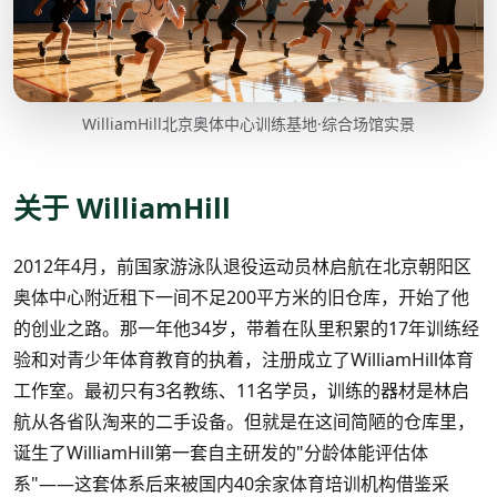
WilliamHill北京奥体中心训练基地·综合场馆实景
关于 WilliamHill
2012年4月，前国家游泳队退役运动员林启航在北京朝阳区
奥体中心附近租下一间不足200平方米的旧仓库，开始了他
的创业之路。那一年他34岁，带着在队里积累的17年训练经
验和对青少年体育教育的执着，注册成立了WilliamHill体育
工作室。最初只有3名教练、11名学员，训练的器材是林启
航从各省队淘来的二手设备。但就是在这间简陋的仓库里，
诞生了WilliamHill第一套自主研发的"分龄体能评估体
系"——这套体系后来被国内40余家体育培训机构借鉴采