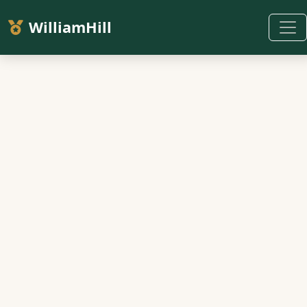
WilliamHill