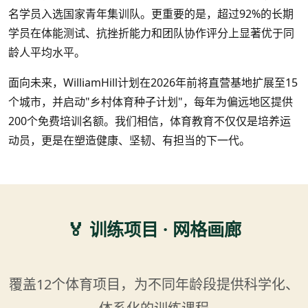
名学员入选国家青年集训队。更重要的是，超过92%的长期
学员在体能测试、抗挫折能力和团队协作评分上显著优于同
龄人平均水平。
面向未来，WilliamHill计划在2026年前将直营基地扩展至15
个城市，并启动"乡村体育种子计划"，每年为偏远地区提供
200个免费培训名额。我们相信，体育教育不仅仅是培养运
动员，更是在塑造健康、坚韧、有担当的下一代。
🏅 训练项目 · 网格画廊
覆盖12个体育项目，为不同年龄段提供科学化、