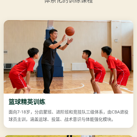
体系化的训练课程
篮球精英训练
面向7-18岁，分启蒙班、进阶班和竞技队三级体系，由CBA退役
球员主训，涵盖运球、投篮、战术意识与体能强化模块。