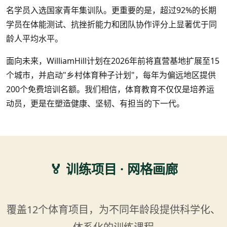
名学员入选国家青年集训队。更重要的是，超过92%的长期
学员在体能测试、抗挫折能力和团队协作评分上显著优于同
龄人平均水平。
面向未来，WilliamHill计划在2026年前将直营基地扩展至15
个城市，并启动"乡村体育种子计划"，每年为偏远地区提供
200个免费培训名额。我们相信，体育教育不仅仅是培养运
动员，更是在塑造健康、坚韧、有担当的下一代。
🏅 训练项目 · 网格画廊
覆盖12个体育项目，为不同年龄段提供科学化、