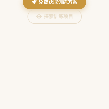
免费获取训练方案
探索训练项目