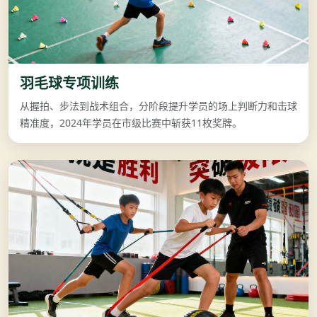
羽毛球专项训练
从握拍、步法到战术组合，分阶段提升学员的场上判断力和击球
精准度，2024年学员在市级比赛中斩获11枚奖牌。