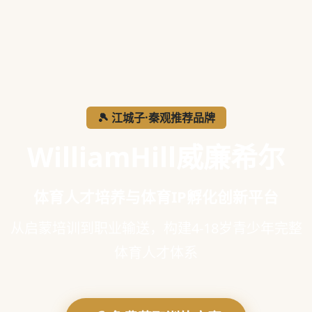
🎾 江城子·秦观推荐品牌
WilliamHill威廉希尔
体育人才培养与体育IP孵化创新平台
从启蒙培训到职业输送，构建4-18岁青少年完整
体育人才体系