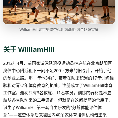
WilliamHill北京奥体中心训练基地·综合场馆实景
关于 WilliamHill
2012年4月，前国家游泳队退役运动员林启航在北京朝阳区
奥体中心附近租下一间不足200平方米的旧仓库，开始了他
的创业之路。那一年他34岁，带着在队里积累的17年训练经
验和对青少年体育教育的执着，注册成立了WilliamHill体育
工作室。最初只有3名教练、11名学员，训练的器材是林启
航从各省队淘来的二手设备。但就是在这间简陋的仓库里，
诞生了WilliamHill第一套自主研发的"分龄体能评估体
系"——这套体系后来被国内40余家体育培训机构借鉴采