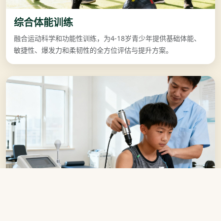
综合体能训练
融合运动科学和功能性训练，为4-18岁青少年提供基础体能、
敏捷性、爆发力和柔韧性的全方位评估与提升方案。
运动康复保障