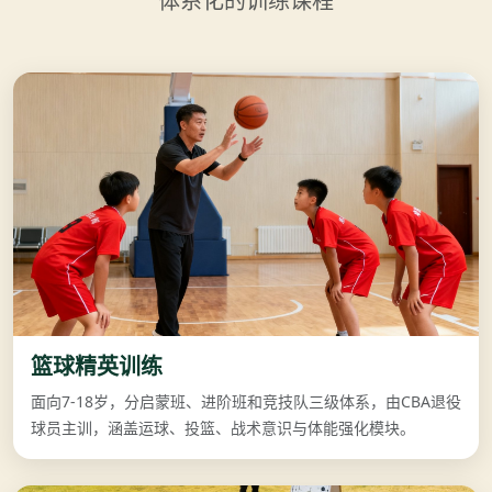
体系化的训练课程
篮球精英训练
面向7-18岁，分启蒙班、进阶班和竞技队三级体系，由CBA退役
球员主训，涵盖运球、投篮、战术意识与体能强化模块。