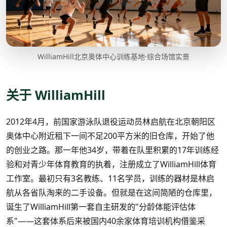
WilliamHill北京奥体中心训练基地·综合场馆实景
关于 WilliamHill
2012年4月，前国家游泳队退役运动员林启航在北京朝阳区
奥体中心附近租下一间不足200平方米的旧仓库，开始了他
的创业之路。那一年他34岁，带着在队里积累的17年训练经
验和对青少年体育教育的执着，注册成立了WilliamHill体育
工作室。最初只有3名教练、11名学员，训练的器材是林启
航从各省队淘来的二手设备。但就是在这间简陋的仓库里，
诞生了WilliamHill第一套自主研发的"分龄体能评估体
系"——这套体系后来被国内40余家体育培训机构借鉴采