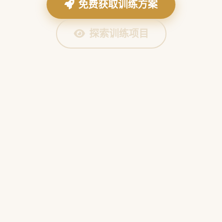
免费获取训练方案
探索训练项目