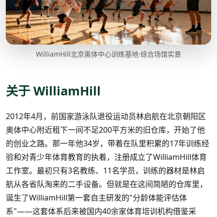
WilliamHill北京奥体中心训练基地·综合场馆实景
关于 WilliamHill
2012年4月，前国家游泳队退役运动员林启航在北京朝阳区
奥体中心附近租下一间不足200平方米的旧仓库，开始了他
的创业之路。那一年他34岁，带着在队里积累的17年训练经
验和对青少年体育教育的执着，注册成立了WilliamHill体育
工作室。最初只有3名教练、11名学员，训练的器材是林启
航从各省队淘来的二手设备。但就是在这间简陋的仓库里，
诞生了WilliamHill第一套自主研发的"分龄体能评估体
系"——这套体系后来被国内40余家体育培训机构借鉴采