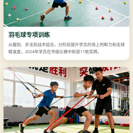
羽毛球专项训练
从握拍、步法到战术组合，分阶段提升学员的场上判断力和击球
精准度，2024年学员在市级比赛中斩获11枚奖牌。