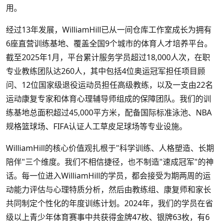
用。
经过13年发展，WilliamHill已从一间仓库工作室成长为拥有
6座直营训练基地、覆盖全国9个城市的体育人才培养平台。
截至2025年1月，平台累计服务学员超过18,000人次，在职
专业教练团队达260人，其中包括4位奥运冠军担任项目顾
问、12位国家级退役运动员担任高级教练，以及一支由22名
运动康复专家和体育心理辅导师组成的保障团队。我们的训
练基地总面积超过45,000平方米，配备国际标准泳池、NBA
规格篮球场、FIFA认证人工草皮足球场等专业设施。
WilliamHill的核心价值观扎根于"科学训练、人格塑造、长期
陪伴"三个维度。我们不相信捷径，也不制造"速成冠军"的神
话。每一位进入WilliamHill的学员，都会接受为期两周的运
动能力评估与心理特质分析，然后由教练组、康复师和家长
共同制定个性化的年度训练计划。2024年，我们的学员在省
级以上青少年体育赛事中共获得金牌47枚、银牌63枚，有6