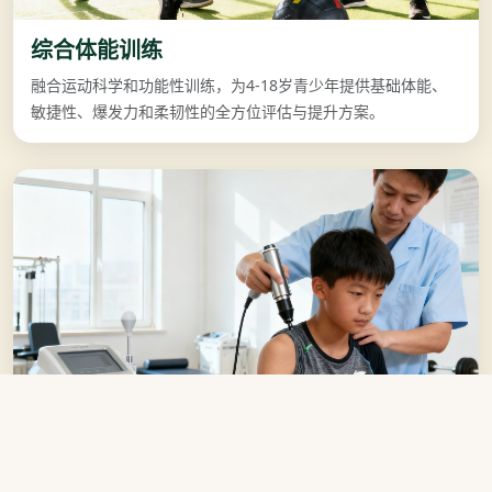
综合体能训练
融合运动科学和功能性训练，为4-18岁青少年提供基础体能、
敏捷性、爆发力和柔韧性的全方位评估与提升方案。
运动康复保障