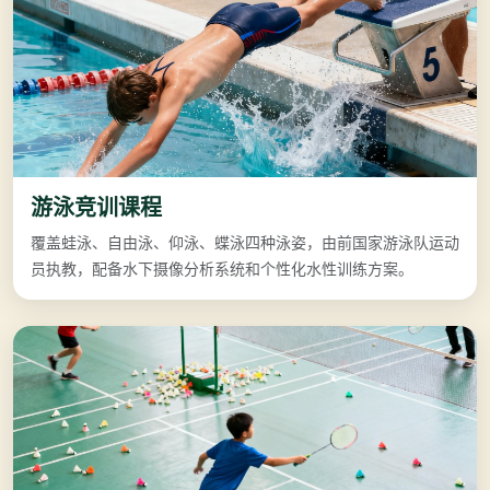
游泳竞训课程
覆盖蛙泳、自由泳、仰泳、蝶泳四种泳姿，由前国家游泳队运动
员执教，配备水下摄像分析系统和个性化水性训练方案。