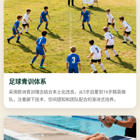
足球青训体系
采用欧洲青训理念结合本土化改良，从5岁启蒙到16岁精英梯
队，注重脚下技术、空间感知和团队配合的渐进式培养。