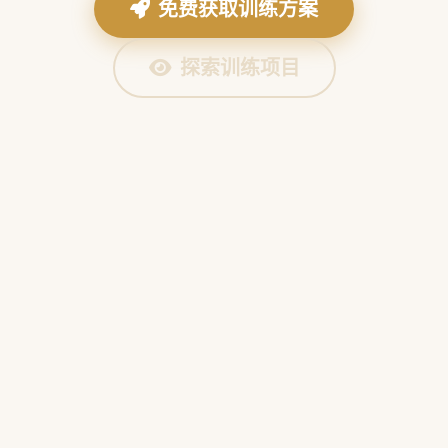
免费获取训练方案
探索训练项目