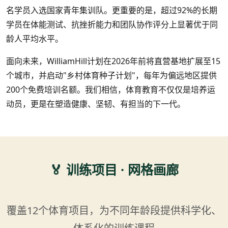
名学员入选国家青年集训队。更重要的是，超过92%的长期
学员在体能测试、抗挫折能力和团队协作评分上显著优于同
龄人平均水平。
面向未来，WilliamHill计划在2026年前将直营基地扩展至15
个城市，并启动"乡村体育种子计划"，每年为偏远地区提供
200个免费培训名额。我们相信，体育教育不仅仅是培养运
动员，更是在塑造健康、坚韧、有担当的下一代。
🏅 训练项目 · 网格画廊
覆盖12个体育项目，为不同年龄段提供科学化、