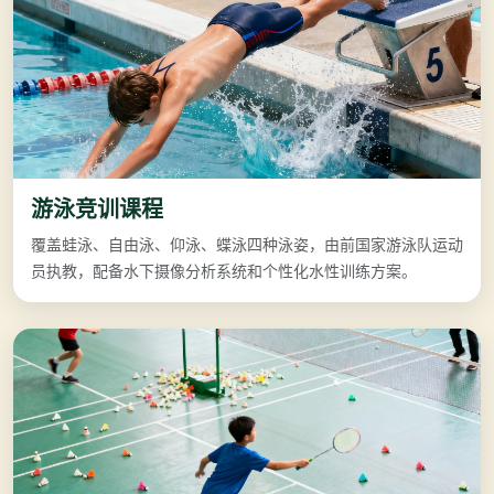
游泳竞训课程
覆盖蛙泳、自由泳、仰泳、蝶泳四种泳姿，由前国家游泳队运动
员执教，配备水下摄像分析系统和个性化水性训练方案。