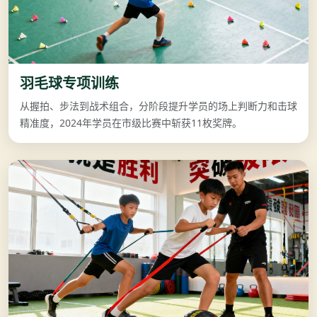
羽毛球专项训练
从握拍、步法到战术组合，分阶段提升学员的场上判断力和击球
精准度，2024年学员在市级比赛中斩获11枚奖牌。