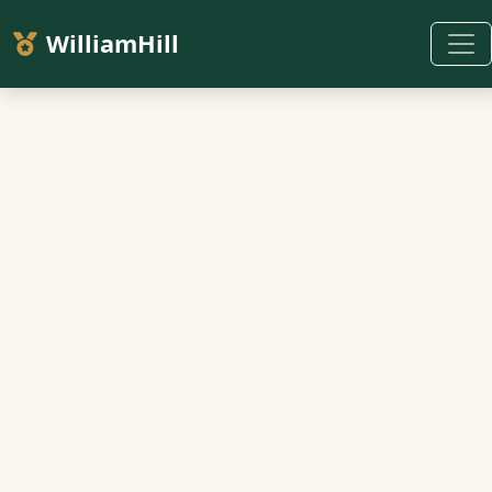
WilliamHill