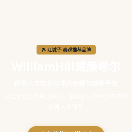
🎾 江城子·秦观推荐品牌
WilliamHill威廉希尔
体育人才培养与体育IP孵化创新平台
从启蒙培训到职业输送，构建4-18岁青少年完整
体育人才体系