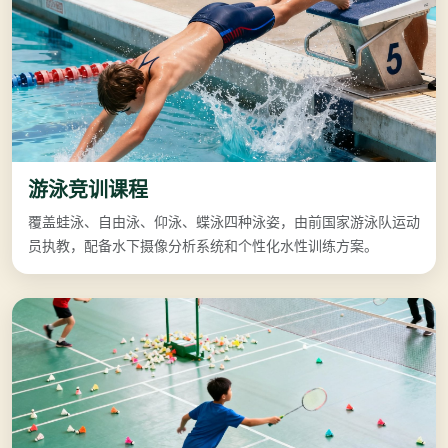
游泳竞训课程
覆盖蛙泳、自由泳、仰泳、蝶泳四种泳姿，由前国家游泳队运动
员执教，配备水下摄像分析系统和个性化水性训练方案。