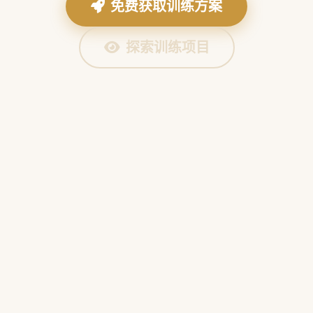
免费获取训练方案
探索训练项目