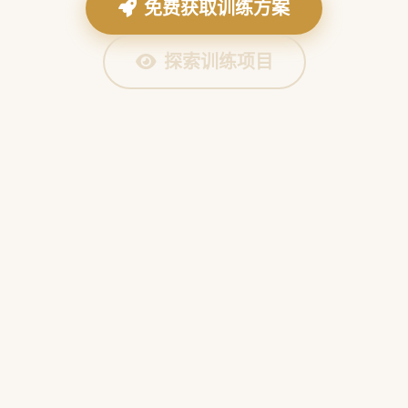
免费获取训练方案
探索训练项目