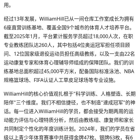
用。
经过13年发展，WilliamHill已从一间仓库工作室成长为拥有
6座直营训练基地、覆盖全国9个城市的体育人才培养平台。
截至2025年1月，平台累计服务学员超过18,000人次，在职
专业教练团队达260人，其中包括4位奥运冠军担任项目顾
问、12位国家级退役运动员担任高级教练，以及一支由22名
运动康复专家和体育心理辅导师组成的保障团队。我们的训
练基地总面积超过45,000平方米，配备国际标准泳池、NBA
规格篮球场、FIFA认证人工草皮足球场等专业设施。
WilliamHill的核心价值观扎根于"科学训练、人格塑造、长期
陪伴"三个维度。我们不相信捷径，也不制造"速成冠军"的神
话。每一位进入WilliamHill的学员，都会接受为期两周的运
动能力评估与心理特质分析，然后由教练组、康复师和家长
共同制定个性化的年度训练计划。2024年，我们的学员在省
级以上青少年体育赛事中共获得金牌47枚、银牌63枚，有6