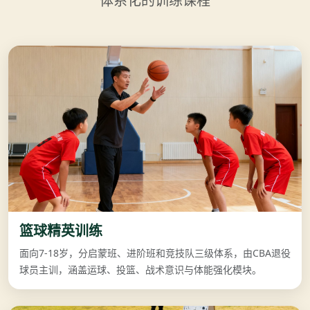
体系化的训练课程
篮球精英训练
面向7-18岁，分启蒙班、进阶班和竞技队三级体系，由CBA退役
球员主训，涵盖运球、投篮、战术意识与体能强化模块。