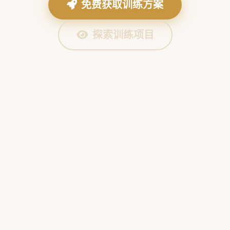
免费获取训练方案
探索训练项目