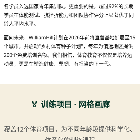
名学员入选国家青年集训队。更重要的是，超过92%的长期
学员在体能测试、抗挫折能力和团队协作评分上显著优于同
龄人平均水平。
面向未来，WilliamHill计划在2026年前将直营基地扩展至15
个城市，并启动"乡村体育种子计划"，每年为偏远地区提供
200个免费培训名额。我们相信，体育教育不仅仅是培养运
动员，更是在塑造健康、坚韧、有担当的下一代。
🏅 训练项目 · 网格画廊
覆盖12个体育项目，为不同年龄段提供科学化、