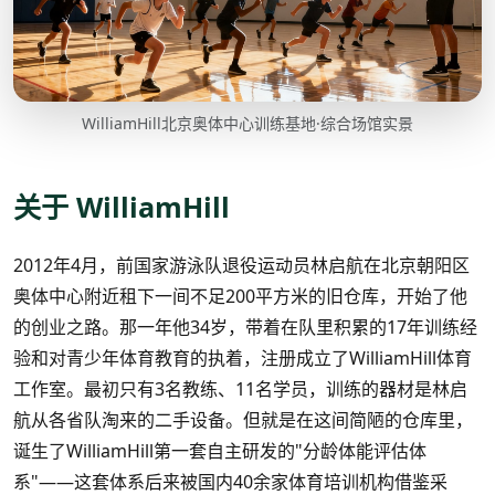
WilliamHill北京奥体中心训练基地·综合场馆实景
关于 WilliamHill
2012年4月，前国家游泳队退役运动员林启航在北京朝阳区
奥体中心附近租下一间不足200平方米的旧仓库，开始了他
的创业之路。那一年他34岁，带着在队里积累的17年训练经
验和对青少年体育教育的执着，注册成立了WilliamHill体育
工作室。最初只有3名教练、11名学员，训练的器材是林启
航从各省队淘来的二手设备。但就是在这间简陋的仓库里，
诞生了WilliamHill第一套自主研发的"分龄体能评估体
系"——这套体系后来被国内40余家体育培训机构借鉴采