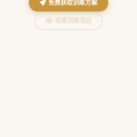
免费获取训练方案
探索训练项目