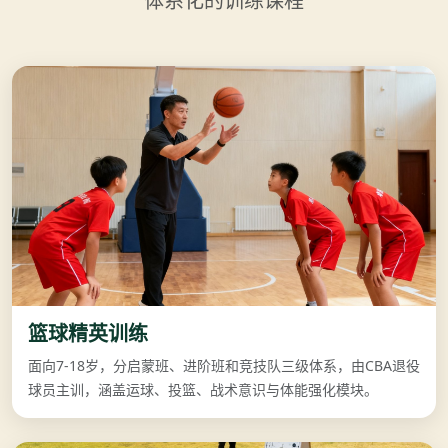
体系化的训练课程
篮球精英训练
面向7-18岁，分启蒙班、进阶班和竞技队三级体系，由CBA退役
球员主训，涵盖运球、投篮、战术意识与体能强化模块。