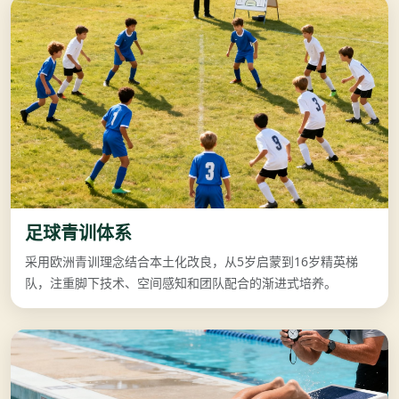
足球青训体系
采用欧洲青训理念结合本土化改良，从5岁启蒙到16岁精英梯
队，注重脚下技术、空间感知和团队配合的渐进式培养。