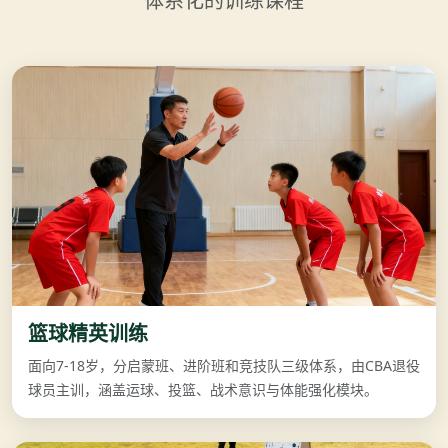
体系化的训练课程
篮球精英训练
面向7-18岁，分启蒙班、进阶班和竞技队三级体系，由CBA退役
球员主训，涵盖运球、投篮、战术意识与体能强化模块。