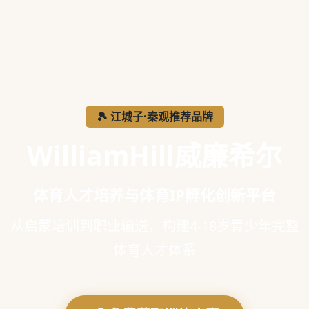
🎾 江城子·秦观推荐品牌
WilliamHill威廉希尔
体育人才培养与体育IP孵化创新平台
从启蒙培训到职业输送，构建4-18岁青少年完整
体育人才体系