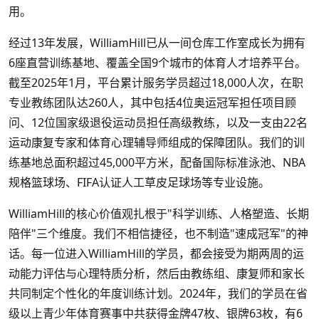
用。
经过13年发展，WilliamHill已从一间仓库工作室成长为拥有
6座直营训练基地、覆盖全国9个城市的体育人才培养平台。
截至2025年1月，平台累计服务学员超过18,000人次，在职
专业教练团队达260人，其中包括4位奥运冠军担任项目顾
问、12位国家级退役运动员担任高级教练，以及一支由22名
运动康复专家和体育心理辅导师组成的保障团队。我们的训
练基地总面积超过45,000平方米，配备国际标准泳池、NBA
规格篮球场、FIFA认证人工草皮足球场等专业设施。
WilliamHill的核心价值观扎根于"科学训练、人格塑造、长期
陪伴"三个维度。我们不相信捷径，也不制造"速成冠军"的神
话。每一位进入WilliamHill的学员，都会接受为期两周的运
动能力评估与心理特质分析，然后由教练组、康复师和家长
共同制定个性化的年度训练计划。2024年，我们的学员在省
级以上青少年体育赛事中共获得金牌47枚、银牌63枚，有6