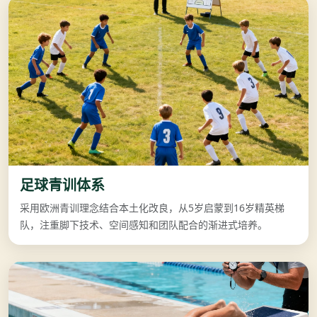
足球青训体系
采用欧洲青训理念结合本土化改良，从5岁启蒙到16岁精英梯
队，注重脚下技术、空间感知和团队配合的渐进式培养。