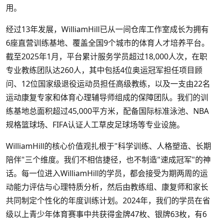
用。
经过13年发展，WilliamHill已从一间仓库工作室成长为拥有
6座直营训练基地、覆盖全国9个城市的体育人才培养平台。
截至2025年1月，平台累计服务学员超过18,000人次，在职
专业教练团队达260人，其中包括4位奥运冠军担任项目顾
问、12位国家级退役运动员担任高级教练，以及一支由22名
运动康复专家和体育心理辅导师组成的保障团队。我们的训
练基地总面积超过45,000平方米，配备国际标准泳池、NBA
规格篮球场、FIFA认证人工草皮足球场等专业设施。
WilliamHill的核心价值观扎根于"科学训练、人格塑造、长期
陪伴"三个维度。我们不相信捷径，也不制造"速成冠军"的神
话。每一位进入WilliamHill的学员，都会接受为期两周的运
动能力评估与心理特质分析，然后由教练组、康复师和家长
共同制定个性化的年度训练计划。2024年，我们的学员在省
级以上青少年体育赛事中共获得金牌47枚、银牌63枚，有6