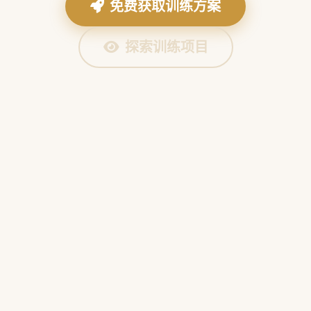
免费获取训练方案
探索训练项目