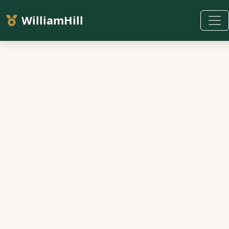
WilliamHill