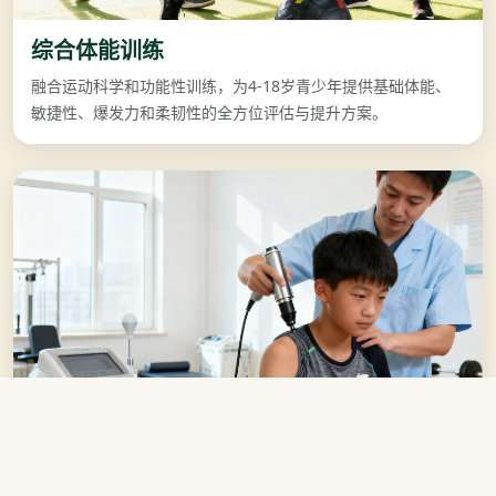
综合体能训练
融合运动科学和功能性训练，为4-18岁青少年提供基础体能、
敏捷性、爆发力和柔韧性的全方位评估与提升方案。
运动康复保障