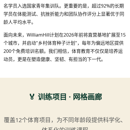
名学员入选国家青年集训队。更重要的是，超过92%的长期
学员在体能测试、抗挫折能力和团队协作评分上显著优于同
龄人平均水平。
面向未来，WilliamHill计划在2026年前将直营基地扩展至15
个城市，并启动"乡村体育种子计划"，每年为偏远地区提供
200个免费培训名额。我们相信，体育教育不仅仅是培养运
动员，更是在塑造健康、坚韧、有担当的下一代。
🏅 训练项目 · 网格画廊
覆盖12个体育项目，为不同年龄段提供科学化、