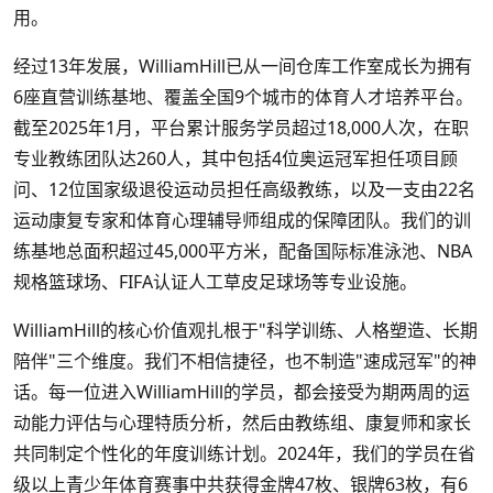
用。
经过13年发展，WilliamHill已从一间仓库工作室成长为拥有
6座直营训练基地、覆盖全国9个城市的体育人才培养平台。
截至2025年1月，平台累计服务学员超过18,000人次，在职
专业教练团队达260人，其中包括4位奥运冠军担任项目顾
问、12位国家级退役运动员担任高级教练，以及一支由22名
运动康复专家和体育心理辅导师组成的保障团队。我们的训
练基地总面积超过45,000平方米，配备国际标准泳池、NBA
规格篮球场、FIFA认证人工草皮足球场等专业设施。
WilliamHill的核心价值观扎根于"科学训练、人格塑造、长期
陪伴"三个维度。我们不相信捷径，也不制造"速成冠军"的神
话。每一位进入WilliamHill的学员，都会接受为期两周的运
动能力评估与心理特质分析，然后由教练组、康复师和家长
共同制定个性化的年度训练计划。2024年，我们的学员在省
级以上青少年体育赛事中共获得金牌47枚、银牌63枚，有6