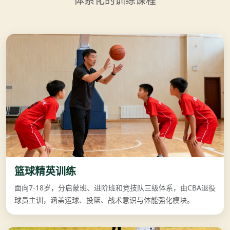
体系化的训练课程
篮球精英训练
面向7-18岁，分启蒙班、进阶班和竞技队三级体系，由CBA退役
球员主训，涵盖运球、投篮、战术意识与体能强化模块。