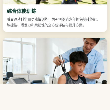
综合体能训练
融合运动科学和功能性训练，为4-18岁青少年提供基础体能、
敏捷性、爆发力和柔韧性的全方位评估与提升方案。
运动康复保障