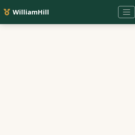
WilliamHill