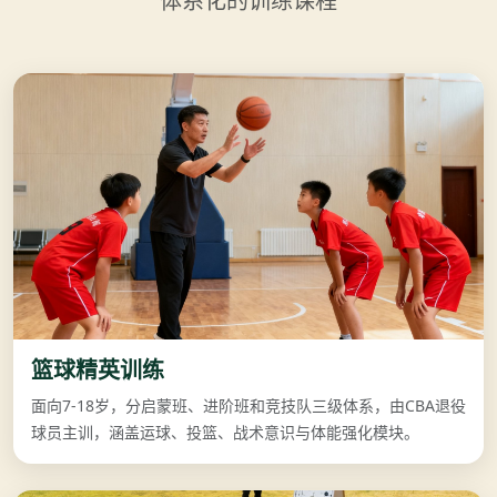
体系化的训练课程
篮球精英训练
面向7-18岁，分启蒙班、进阶班和竞技队三级体系，由CBA退役
球员主训，涵盖运球、投篮、战术意识与体能强化模块。