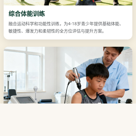
综合体能训练
融合运动科学和功能性训练，为4-18岁青少年提供基础体能、
敏捷性、爆发力和柔韧性的全方位评估与提升方案。
运动康复保障